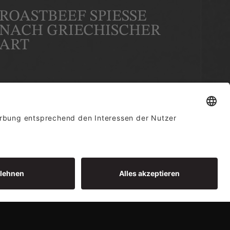
ROASTBEEF SPIESSE N
ACH GRIECHISCHER A
RT
ZUM REZEPT
DAS PERFEKTE
RINDERFILET VOM GRILL
ZUM REZEPT