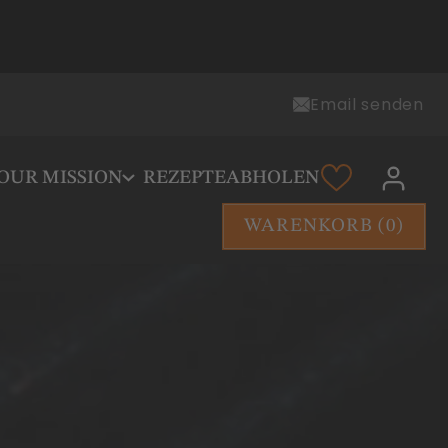
Email senden
OUR MISSION
REZEPTE
ABHOLEN
WARENKORB (
0
)