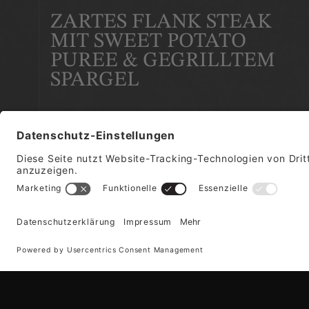
ZARTES FLANK STEAK
MIT SWEET POTATO
PUREE & GEGRILLTEM
SPARGEL
ZUM REZEPT
AROMATISCHES RIB EYE
ZUM REZEPT
DAS STEAK