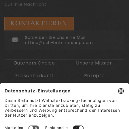
auf Ihre Nachricht!
KONTAKTIEREN
Schreiben Sie uns eine Mail
office@ash-butchershop.com
Butchers Choice
Unsere Mission
Fleischherkunft
Rezepte
Unsere Erzeuger
Abholen
Meldestellen